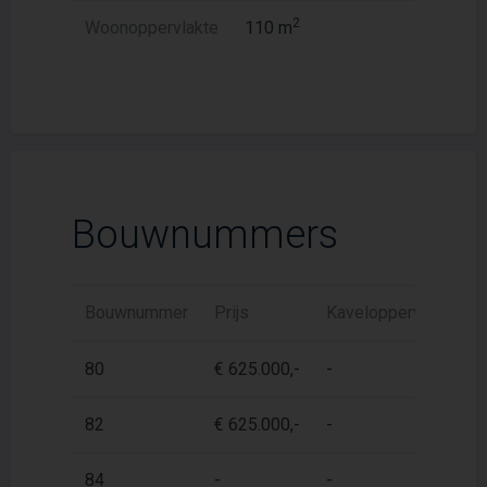
2
Woonoppervlakte
110 m
Bouwnummers
Bouwnummer
Prijs
Kaveloppervlak
W
80
€ 625.000,-
-
1
82
€ 625.000,-
-
1
84
-
-
1