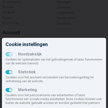
Overbetuwe
Nijmegen
Rheden
Zevenaar
Renkum
Lingewaard
Duiven
Westervoort
Rozendaal
Doesburg
Account
Inloggen
Cookie instellingen
Inschrijven
Wachtwoord vergeten
Noodzakelijk
Overige
Cookies ter optimalisatie van het gebruiksgemak of laten functioneren
van de website (vereist)
Nieuwbouwnieuws
Statistiek
Contact
Cookies voor het anoniem verzamelen van bezoekersgedrag ter
Zakelijk
verbetering van de website.
Deze site maakt deel uit van
www.nieuwbouw-nederland.nl
, met
Marketing
meer dan 85.466 nieuwbouwwoningen in 1.621 projecten de meest
Cookies voor het personaliseren van advertenties of laten
complete nieuwbouwsite van Nederland.
functioneren van sociale media activiteiten. Deze cookies kunnen ook
buiten de website gebruikt worden en worden gedeeld met partners.
Copyright © 2007- 2026 Xitres NieuwbouwOffice B.V.
Disclaimer
|