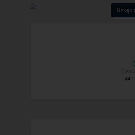
Bekijk 
Woono
44 -