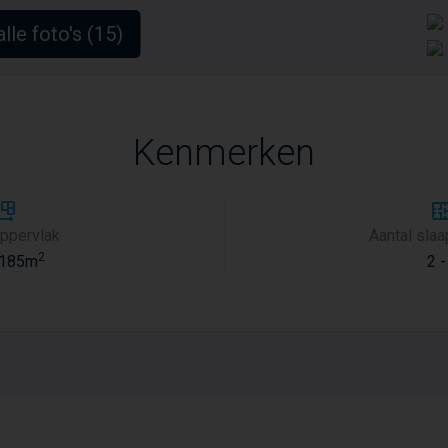
alle foto's (15)
Kenmerken
ppervlak
Aantal sla
2
 185m
2 -