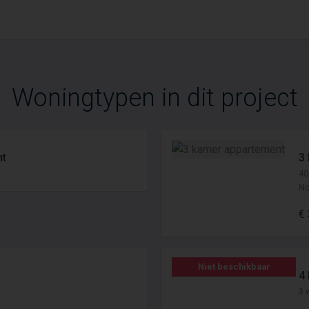
Woningtypen in dit project
nt
3
40
No
€ 
Niet beschikbaar
4
3 