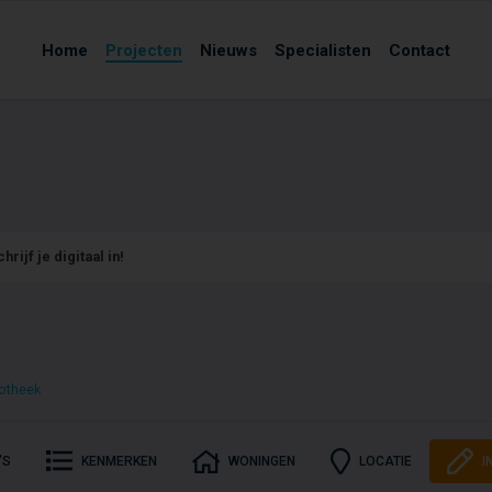
Home
Projecten
Nieuws
Specialisten
Contact
hrijf je digitaal in!
otheek
'S
KENMERKEN
WONINGEN
LOCATIE
I