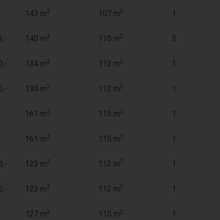
2
2
143 m
107 m
1
2
2
,-
140 m
115 m
3
2
2
,-
134 m
112 m
1
2
2
,-
130 m
112 m
1
2
2
161 m
115 m
1
2
2
161 m
115 m
1
2
2
,-
123 m
112 m
1
2
2
,-
123 m
112 m
1
2
2
127 m
115 m
1