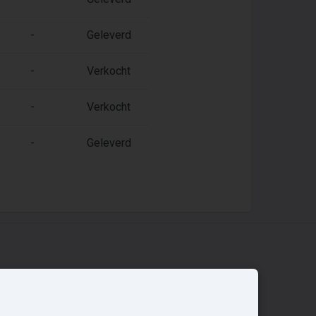
-
Geleverd
-
Verkocht
-
Verkocht
-
Geleverd
Overige