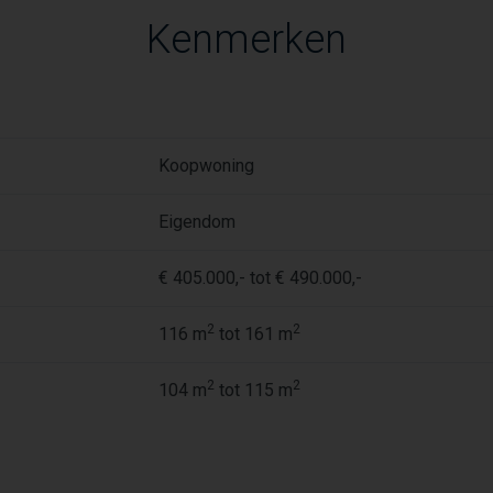
Kenmerken
Koopwoning
Eigendom
€ 405.000,- tot € 490.000,-
2
2
116 m
tot 161 m
2
2
104 m
tot 115 m