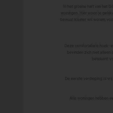
In het groene hart van het 
woningen. Hier woon je gelijkv
bewust kleiner wil wonen, voo
Deze comfortabele hoek- en
bevinden zich niet allee
betekent: v
De eerste verdieping is vri
Alle woningen hebben een 