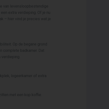
ble van levensloopbestendige
 een extra verdieping. Of je nu
 – hier vind je precies wat je
iliteit. Op de begane grond
en complete badkamer. Dat
 verdieping.
rkplek, logeerkamer of extra
zitten met een kop koffie.