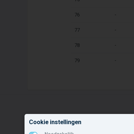
76
-
77
-
78
-
79
-
Cookie instellingen
Nieuwbouw in deze
N