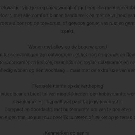
Dillekwartier vind je een uniek woonhof met een charmant ensem
loers, met alle comfort binnen handbereik én met de vrijheid van
rbereid bent op de toekomst, of gewoon geniet van rust en gemak
zoekt.
Wonen met alles op de begane grond
 tussenwoningen zijn ontworpen met het oog op gemak en flexib
n de woonkamer en keuken, maar ook een royale slaapkamer en e
olledig wonen op één woonlaag – maar met de extra luxe van een
Flexibele ruimte op de verdieping
j indeelbaar en biedt tal van mogelijkheden: een hobbyruimte, we
slaapkamer – jij bepaalt wat past bij jouw levensstijl.
Compact en doordacht, met buitenruimte om van te genieten
eigen tuin. Je kunt dus heerlijk tuinieren of lekker op je terras 
Kenmerken op een rij: