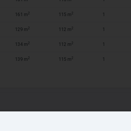
2
2
161 m
115 m
1
2
2
129 m
112 m
1
2
2
134 m
112 m
1
2
2
139 m
115 m
1
ieuwbouw in de
Account