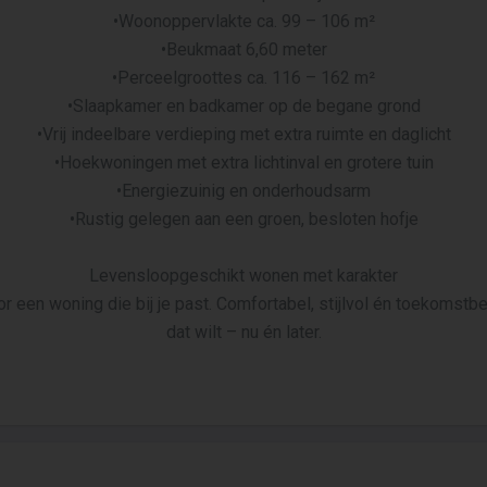
•Woonoppervlakte ca. 99 – 106 m²
•Beukmaat 6,60 meter
•Perceelgroottes ca. 116 – 162 m²
•Slaapkamer en badkamer op de begane grond
•Vrij indeelbare verdieping met extra ruimte en daglicht
•Hoekwoningen met extra lichtinval en grotere tuin
•Energiezuinig en onderhoudsarm
•Rustig gelegen aan een groen, besloten hofje
Levensloopgeschikt wonen met karakter
oor een woning die bij je past. Comfortabel, stijlvol én toekomstbe
dat wilt – nu én later.